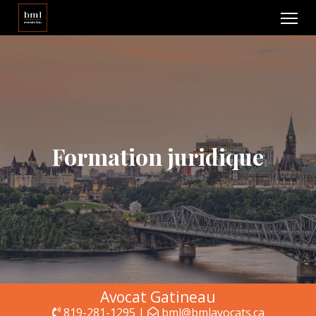
Formation juridique
Avocat Gatineau
819-281-1295 |
bml@bmlavocats.ca